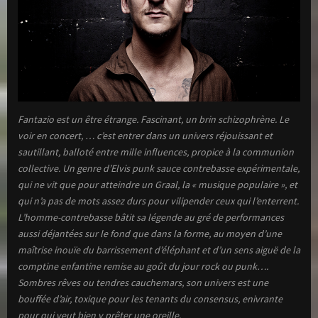
Fantazio est un être étrange. Fascinant, un brin schizophrène. Le
voir en concert, … c’est entrer dans un univers réjouissant et
sautillant, balloté entre mille influences, propice à la communion
collective. Un genre d’Elvis punk sauce contrebasse expérimentale,
qui ne vit que pour atteindre un Graal, la « musique populaire », et
qui n’a pas de mots assez durs pour vilipender ceux qui l’enterrent.
L’homme-contrebasse bâtit sa légende au gré de performances
aussi déjantées sur le fond que dans la forme, au moyen d’une
maîtrise inouïe du barrissement d’éléphant et d’un sens aiguë de la
comptine enfantine remise au goût du jour rock ou punk….
Sombres rêves ou tendres cauchemars, son univers est une
bouffée d’air, toxique pour les tenants du consensus, enivrante
pour qui veut bien y prêter une oreille.