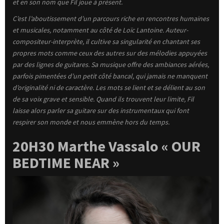
et en son nom que Fil joue à présent.
C’est l’aboutissement d’un parcours riche en rencontres humaines
et musicales, notamment au côté de Loïc Lantoine. Auteur-
compositeur-interprète, il cultive sa singularité en chantant ses
propres mots comme ceux des autres sur des mélodies appuyées
par des lignes de guitares. Sa musique offre des ambiances aérées,
parfois pimentées d’un petit côté bancal, qui jamais ne manquent
d’originalité ni de caractère. Les mots se lient et se délient au son
de sa voix grave et sensible. Quand ils trouvent leur limite, Fil
laisse alors parler sa guitare sur des instrumentaux qui font
respirer son monde et nous emmène hors du temps.
20H30 Marthe Vassalo
« OUR
BEDTIME NEAR »