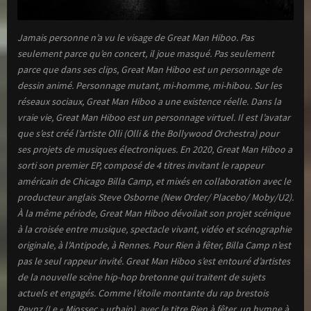
Jamais personne n’a vu le visage de Great Man Hiboo. Pas
seulement parce qu’en concert, il joue masqué. Pas seulement
parce que dans ses clips, Great Man Hiboo est un personnage de
dessin animé. Personnage mutant, mi-homme, mi-hibou. Sur les
réseaux sociaux, Great Man Hiboo a une existence réelle. Dans la
vraie vie, Great Man Hiboo est un personnage virtuel. Il est l’avatar
que s’est créé l’artiste Olli (Olli & the Bollywood Orchestra) pour
ses projets de musiques électroniques. En 2020, Great Man Hiboo a
sorti son premier EP, composé de 4 titres invitant le rappeur
américain de Chicago Billa Camp, et mixés en collaboration avec le
producteur anglais Steve Osborne (New Order/ Placebo/ Moby/U2).
À la même période, Great Man Hiboo dévoilait son projet scénique
à la croisée entre musique, spectacle vivant, vidéo et scénographie
originale, à l’Antipode, à Rennes. Pour Rien à fêter, Billa Camp n’est
pas le seul rappeur invité. Great Man Hiboo s’est entouré d’artistes
de la nouvelle scène hip-hop bretonne qui traitent de sujets
actuels et engagés. Comme l’étoile montante du rap brestois
Reynz (Le « Miossec » urbain), avec le titre Rien à fêter, un hymne à