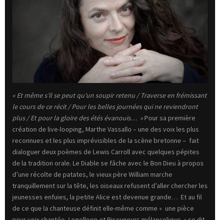
« Et même s’il se peut qu’un soupir retenu / Traverse en frémissant
le cours de ce récit / Pour les belles journées qui ne reviendront
plus / Et pour la gloire des étés évanouis… »
Pour sa première
création de live-looping, Marthe Vassallo – une des voix les plus
reconnues et les plus imprévisibles de la scène bretonne – fait
dialoguer deux poèmes de Lewis Carroll avec quelques pépites
de la tradition orale. Le Diable se fâche avec le Bon Dieu à propos
d’une récolte de patates, le vieux père William marche
tranquillement sur la tête, les oiseaux refusent d’aller chercher les
jeunesses enfuies, la petite Alice est devenue grande… Et au fil
de ce que la chanteuse définit elle-même comme « une pièce
pour voix chantée, Logelloop et Bisounours mélancolique » se dit