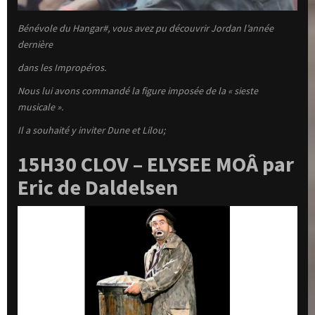
Bénévole du Hangar#, vous avez pu découvrir Jordan l’année
dernière
dans les Impropéros.
Nous lui avons commandé la figure imposée de la « sieste
musicale ».
Il a souhaité y inviter Dune et Lilou;
15H30 CLOV – ELYSEE MOÂ par
Eric de Daldelsen