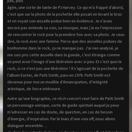
pas, plus
âgée, une sorte de tante de PJ Harvey. Ce qui m’a frappé d’abord,
c’est que sur la photo de la pochette elle posait en levant le bras
et on voyait son aisselle poilue bien en évidence. Je n’avais
encore pas entendu sa voix, sa musique, mais j’ai eu l’impression
de rencontrer le rock pour la première fois avec sa photo. Je veux
dire, le rock avec une femme. Parce que des aisselles poilues de
bonhomme dans le rock, ça ne manque pas. J’ai rien analysé, je
me suis pris cette aisselle dans la gueule, c’est étrange comme
on peut avoir l’image d’une libération avec si peu. Et c’est quoi le
rock, si ce n’est pas une libération ? Il s’agissait de la pochette de
l’album Easter, de Patti Smith, paru en 1978. Patti Smith est
devenue pour moi un modèle d’émancipation, d’intégrité
artistique, de force intérieure.
Autre qu’une biographie, ce récit-concert veut faire de Patti Smith
un personnage onirique, sorte de guide spirituel auquel je peux
m’adresser en cas de doute, de question, en cas de besoin
d’énergie, d’inspiration. Par le biais d’une voix off, nous allons
dialoguer ensemble …