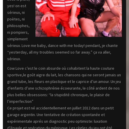
yes! on est
sérieux, ni
poètes, ni
philosophes,
ni pompiers,
simplement
sérieux. Love me baby, dance with me today! pendant, je chante
“yesterday, all my troubles seemed so far away.” ça va aller,
sérieux.
Cow Love c’est le coin absurde où cohabitent la haute couture
sportive,le goût aigre du lait, les chansons qui ne seront jamais un
grand tube, les fleurs en plastique et le caprice d’un amour. Un jeu
d’enfants d’une schizophrénie écoeurante, le côté ardent de nos
plus belles obsessions: “la stupidité chronique, le plaisir de
l’imperfection”
Ce projet est né accidentellement en juillet 2012 dans un petit
garage argentin. Une tentative de création spontanée et
expérimentale aprés un diagnostic peu optimiste: luxation
d’épaule et opération du ménisque. Les règles du jeu ont été