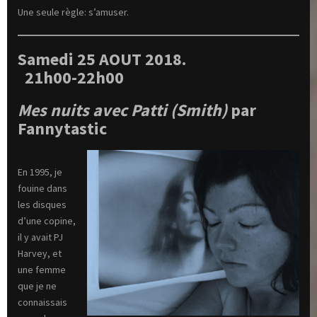
Une seule règle: s’amuser.
Samedi 25 AOUT 2018.
21h00-22h00
Mes nuits avec Patti (Smith)
par
Fannytastic
En 1995, je
fouine dans
les disques
d’une copine,
il y avait PJ
Harvey, et
une femme
que je ne
connaissais