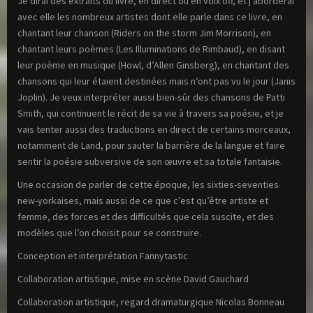
Je dirai des extraits du livre, en direct ou en voix off, et j’aborderai
avec elle les nombreux artistes dont elle parle dans ce livre, en
chantant leur chanson (Riders on the storm Jim Morrison), en
chantant leurs poèmes (Les Illuminations de Rimbaud), en disant
leur poème en musique (Howl, d’Allen Ginsberg), en chantant des
chansons qui leur étaient destinées mais n’ont pas vu le jour (Janis
Joplin). Je veux interpréter aussi bien-sûr des chansons de Patti
Smith, qui continuent le récit de sa vie à travers sa poésie, et je
vais tenter aussi des traductions en direct de certains morceaux,
notamment de Land, pour sauter la barrière de la langue et faire
sentir la poésie subversive de son œuvre et sa totale fantaisie.
Une occasion de parler de cette époque, les sixties-seventies
new-yorkaises, mais aussi de ce que c’est qu’être artiste et
femme, des forces et des difficultés que cela suscite, et des
modèles que l’on choisit pour se construire.
Conception et interprétation Fannytastic
Collaboration artistique, mise en scène David Gauchard
Collaboration artistique, regard dramaturgique Nicolas Bonneau