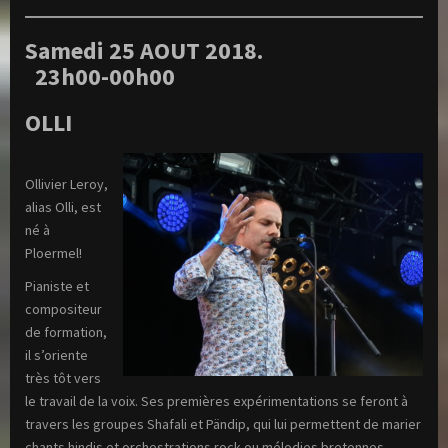
Samedi 25 AOUT 2018.
23h00-00h00
OLLI
Ollivier Leroy,
alias Olli, est
né à
Ploermel!
Pianiste et
compositeur
de formation,
il s’oriente
très tôt vers
le travail de la voix. Ses premières expérimentations se feront à
travers les groupes Shafali et Pändip, qui lui permettent de marier
chants hindis et orchestrations rock ou mélodies bretonnes.