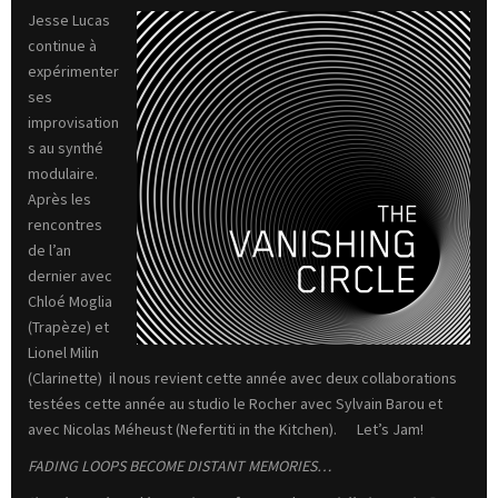
Jesse Lucas
continue à
expérimenter
ses
improvisation
s au synthé
modulaire.
Après les
rencontres
de l’an
dernier avec
Chloé Moglia
(Trapèze) et
Lionel Milin
(Clarinette) il nous revient cette année avec deux collaborations
testées cette année au studio le Rocher avec Sylvain Barou et
avec Nicolas Méheust (Nefertiti in the Kitchen). Let’s Jam!
FADING LOOPS BECOME DISTANT MEMORIES…