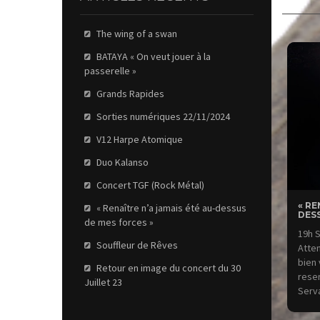
The wing of a swan
BATAYA « On veut jouer à la
passerelle »
Grands Rapides
Sorties numériques 22/11/2024
V12 Harpe Atomique
Duo Kalanso
Concert TGF (Rock Métal)
« RE
« Renaître n’a jamais été au-dessus
DESS
de mes forces »
19h S
Souffleur de Rêves
Atten
bien 
Retour en image du concert du 30
reser
Juillet 23
Serv