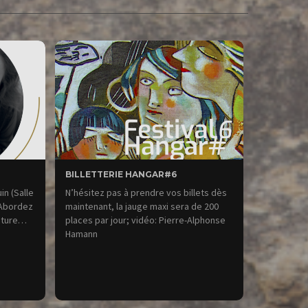
BILLETTERIE HANGAR#6
in (Salle
N’hésitez pas à prendre vos billets dès
 Abordez
maintenant, la jauge maxi sera de 200
ecture…
places par jour; vidéo: Pierre-Alphonse
Hamann