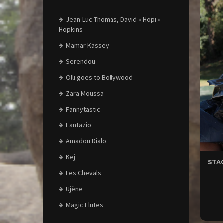
Jean-Luc Thomas, David « Hopi »
Hopkins
Mamar Kassey
Serendou
Olli goes to Bollywood
Zara Moussa
Fannytastic
Fantazio
Amadou Dialo
Kej
STA
Les Chevals
Ujène
Magic Flutes