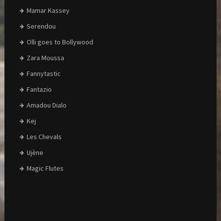
Mamar Kassey
Serendou
Olli goes to Bollywood
Zara Moussa
Fannytastic
Fantazio
Amadou Dialo
Kej
Les Chevals
Ujène
Magic Flutes