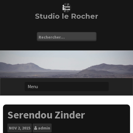
Skip
to
content
Studio le Rocher
Rechercher :
Serendou Zinder
NOV
2, 2015
admin