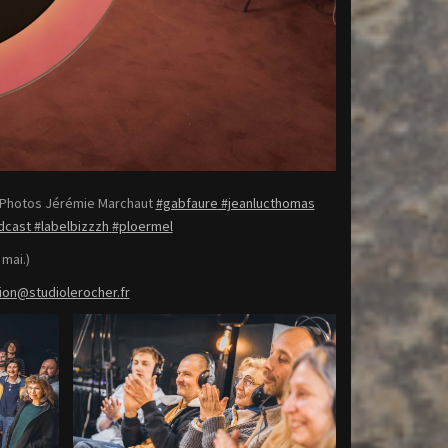
» Photos Jérémie Marchaut
#gabfaure
#jeanlucthomas
dcast
#labelbizzzh
#ploermel
mai.)
ion@studiolerocher.fr