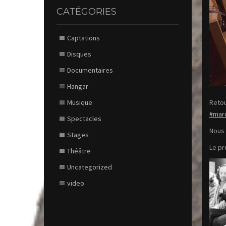
CATÉGORIES
Captations
Disques
Documentaires
Hangar
Retou
Musique
#mar
Spectacles
Nous 
Stages
Le pr
Théâtre
Uncategorized
video