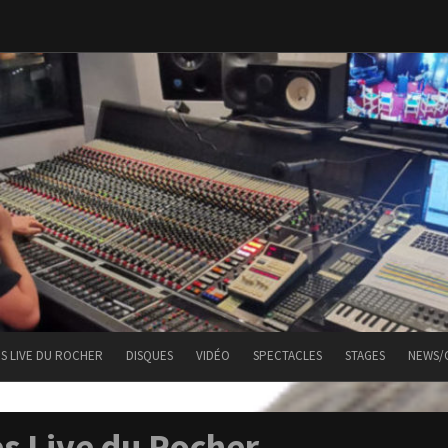
ES LIVE DU ROCHER
DISQUES
VIDÉO
SPECTACLES
STAGES
NEWS/
s Live du Rocher