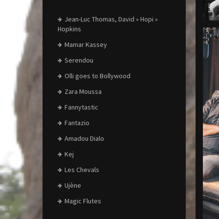
Jean-Luc Thomas, David « Hopi »
Hopkins
Mamar Kassey
Serendou
Olli goes to Bollywood
Zara Moussa
Fannytastic
Fantazio
Amadou Dialo
Kej
Les Chevals
Ujène
Magic Flutes