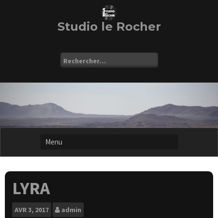
Skip
to
content
Studio le Rocher
Rechercher :
LYRA
AVR
3, 2017
admin