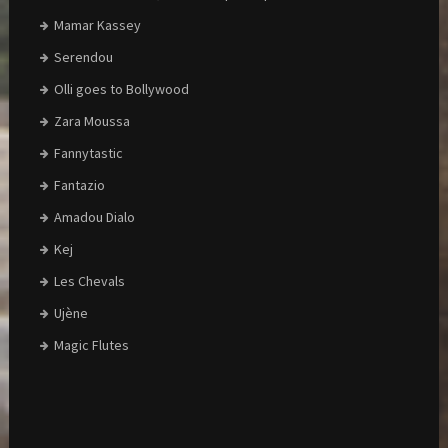
Mamar Kassey
Serendou
Olli goes to Bollywood
Zara Moussa
Fannytastic
Fantazio
Amadou Dialo
Kej
Les Chevals
Ujène
Magic Flutes