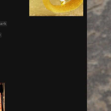
mark
)