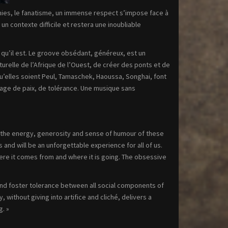
mies, le fanatisme, un immense respect s’impose face à
un contexte difficile et restera une inoubliable
 qu’il est. Le groove obsédan
t, généreux, est un
urelle de l’Afrique de l’Ouest, de créer des ponts et de
’elles soient Peul, Tamaschek, Haoussa, Songhai, font
ssage de paix, de tolérance. Une musique sans
m, the energy, generosity and sense of humour of these
nd will be an unforgettable experience for all of us.
re it comes from and where it is going. The obsessive
s and foster tolerance between all social components of
 without giving into artifice and cliché, delivers a
. »