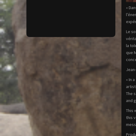
« Dan
l’éne
expér
Le so
vérit
la to
que M
conce
Jean
« In 
artis
The s
and g
This 
this 
messa
Produ