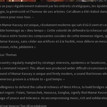
s un pays régulièrement malmené par les intérets stratégiques, les épidé
rgie, la générosité et l’humour de ses artistes. Cet album a été réalisé dans 
ience pour nous tous. –
n Mamar Kassey est unique, résolument moderne qui sait d’où il vient et ce
able hommage au « dieu tempo ». Cette volonté de défendre la richesse cult
lérance entre toutes les composantes sociales de cette immense région, qu
amar Kassey, sans céder aux artifices et à la facilité, nous délivre un me
ssion, riche, jubilatoire ».
-Luc Thomas
a country regularly mangled by strategic interests, epidemics or fanaticis
ts command respect. This album was produced under difficult circumstances a
ound of Mamar Kassey is unique and firmly modern, a sound that knows whe
enerous groove is a tribute to « god tempo. »
willingness to defend the cultural richness of West Africa, to build bridge
vast region : Fulani, Tamaschek, Haoussa, Songhai, signify that Mamar Kassey,
ge of peace and tolerance. An uncompromising music, rich and exhilarating
it par Innacor/Ton All produksion