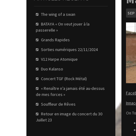
SEP
The wing of a swan
BATAYA « On veut jouer à la
passerelle »
Grands Rapides
Sorties numériques 22/11/2024
V12 Harpe Atomique
Duo Kalanso
Concert TGF (Rock Métal)
« Renaître n’a jamais été au-dessus
Face
de mes forces »
Innac
Souffleur de Rêves
On To
Retour en image du concert du 30
Juillet 23