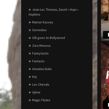
Jean-Luc Thomas, David « Hopi »
Hopkins
Mamar Kassey
Serendou
Olli goes to Bollywood
Zara Moussa
Fannytastic
Fantazio
Amadou Dialo
Kej
Les Chevals
Ujène
Magic Flutes