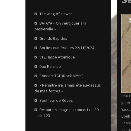
The wing of a swan
BATAYA « On veut jouer à la
passerelle »
Grands Rapides
Sorties numériques 22/11/2024
V12 Harpe Atomique
Duo Kalanso
Concert TGF (Rock Métal)
« Renaître n’a jamais été au-dessus
de mes forces »
Une r
Souffleur de Rêves
jouer
Yacou
Retour en image du concert du 30
Juillet 23
Bouba
Jean-
Jacqu