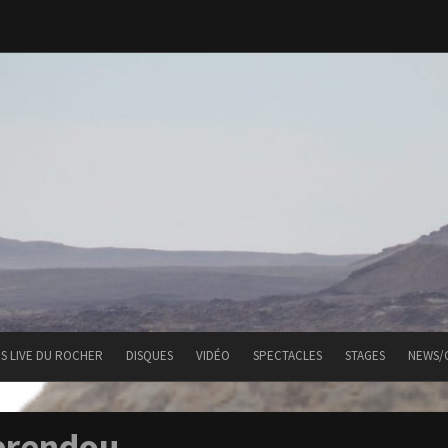
ES LIVE DU ROCHER
DISQUES
VIDÉO
SPECTACLES
STAGES
NEWS/
erendou