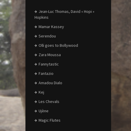
Jean-Luc Thomas, David « Hopi »
Hopkins
Mamar Kassey
Serendou
Olli goes to Bollywood
Zara Moussa
Fannytastic
Fantazio
Amadou Dialo
Kej
Les Chevals
Ujène
Magic Flutes