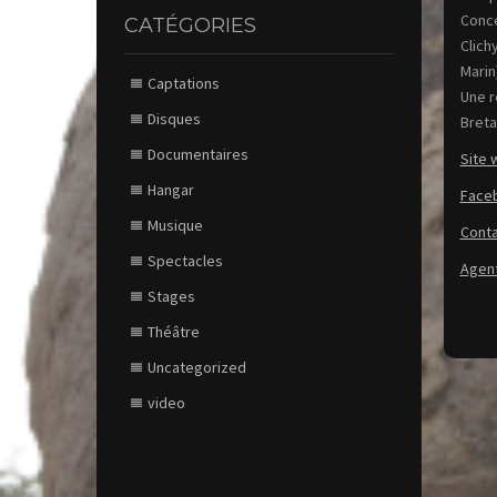
Conce
CATÉGORIES
Clich
Marin
Captations
Une r
Disques
Breta
Documentaires
Site 
Hangar
Face
Musique
Conta
Spectacles
Agent
Stages
Théâtre
Uncategorized
video