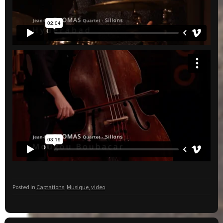
Posted in
Captations
,
Musique
,
video