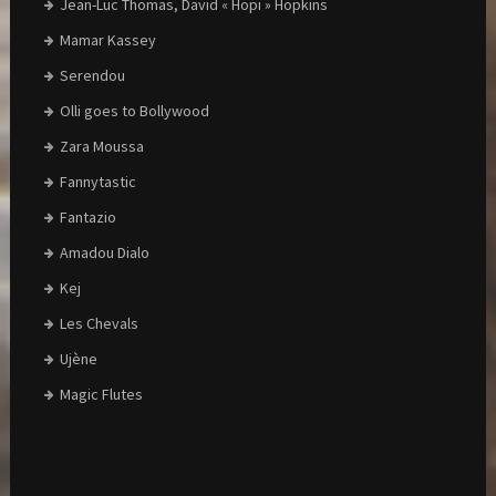
Jean-Luc Thomas, David « Hopi » Hopkins
Mamar Kassey
Serendou
Olli goes to Bollywood
Zara Moussa
Fannytastic
Fantazio
Amadou Dialo
Kej
Les Chevals
Ujène
Magic Flutes