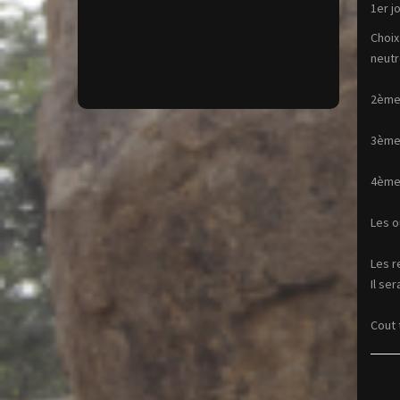
1er j
Choix
neutr
2ème 
3ème 
4ème 
Les o
Les r
Il se
Cout 