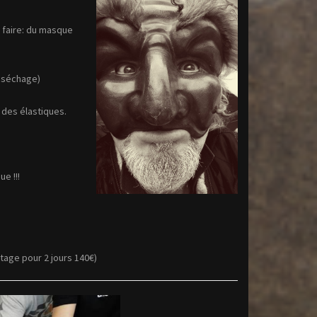
e faire: du masque
u séchage)
e des élastiques.
e !!!
tage pour 2 jours 140€)