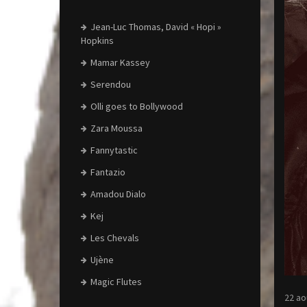
Jean-Luc Thomas, David « Hopi »
Hopkins
Mamar Kassey
Serendou
Olli goes to Bollywood
Zara Moussa
Fannytastic
Fantazio
Amadou Dialo
Kej
Les Chevals
Ujène
Magic Flutes
22 ao