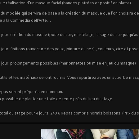
our: réalisation d’un masque facial (bandes platrées et positif en platre)
 du modèle qui servira de base à la création du masque que l’on choisira d
e à la Commedia dell’Arte…
jour: création du masque (pose du cuir, martelage, lissage du cuir jusqu’a
jour: finitions (ouverture des yeux, jointure du nez) , couleurs, cire et pos
jour: prolongements possibles (marionnettes ou mise en jeu du masque)
utils et les matériaux seront fournis. Vous repartirez avec un superbe masqu
epas seront préparés en commun.
ra possible de planter une toile de tente près du lieu du stage.
total du stage pour 4 jours: 240 € Repas compris hormis boissons. (Prix du s